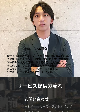
小栗 優弥
取締役
新卒で日本郵政グループに入社し
金融/保険営業を経験。
その後コンサルファームのINTLOOPで人材営業を経験。​
SIer約20社向けの営業と数十億の売り上げを担当。
その他に社内での新規事業立ち上げを経験。
最年少でアシスタントマネジャーまで昇進し、
営業責任者として当社の立ち上げに参画。
サービス提供の流れ
お問い合わせ
当社ではフリーランス人材と協力会