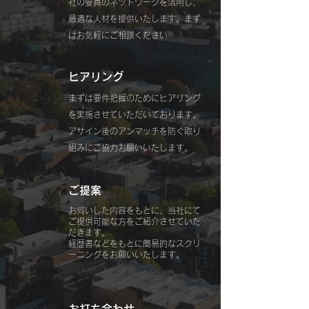
社の要員のネットワークを活用し、​
最適な人材を提供いたします。まず
はお気軽にご相談ください
ヒアリング
まずは要件把握のためにヒアリング
を実施させていただいております。
​アサイン後のアンマッチを防ぐ取り
組みにご協力お願いいたします。
ご提案
お伺いした内容をもとに、当社にて
ご提供可能な方をご紹介させていた
だきます。
​経歴書などをもとに簡易的なスクリ
ーニングをお願いいたします。