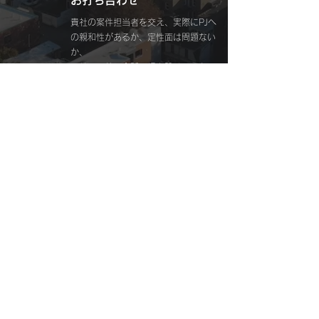
お打ち合わせ
貴社の案件担当者を交え、実際にPJへ
の親和性があるか、定性面は問題ない
か、
​アサイン前に会話の場を設けることで
アサイン後のトラブルを防止いたしま
す。
​ご契約締結
双方合意のもとでご契約締結となり
ます。
​アサイン後についても当社からサポ
ートをし、PJの成功にむけて伴走し
ます。
弊社ではご協業いただける協力会社の皆様
ご支援いただけるフリーランスの皆様を
​随時募集しております。
まずは下記よりお問い合わせください。